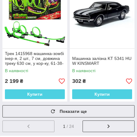
Трек 1415968 машинка-зомбі
інер-я, 2 шт., 7 см, довжина
Машинка залізна KT 5341 HU
треку 630 см, у кор-ку, 61-38-
W KINSMART
9 см
В наявності
В наявності
2 199
302
₴
₴
Купити
Купити
Показати ще
1
/ 24