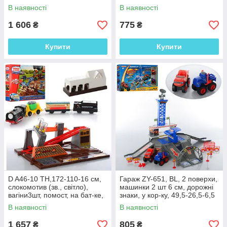
В наявності
В наявності
1 606
775
₴
₴
Купити
Купити
D A46-10 TH,172-110-16 см,
Гараж ZY-651, BL, 2 поверхи,
слокомотив (зв., світло),
машинки 2 шт 6 см, дорожні
вагіни3шт, помост, на бат-ке,
знаки, у кор-ку, 49,5-26,5-6,5
у кор-ку,56-41-9 см
см
В наявності
В наявності
1 657
805
₴
₴