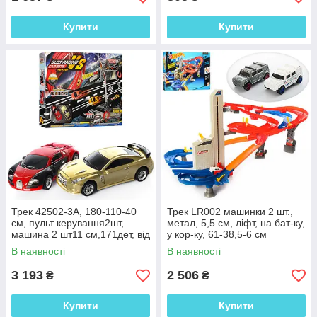
Купити
Купити
Трек 42502-3A, 180-110-40
Трек LR002 машинки 2 шт.,
см, пульт керування2шт,
метал, 5,5 см, ліфт, на бат-ку,
машина 2 шт11 см,171дет, від
у кор-ку, 61-38,5-6 см
мережі, у кор,66-47-8 см
В наявності
В наявності
3 193
2 506
₴
₴
Купити
Купити