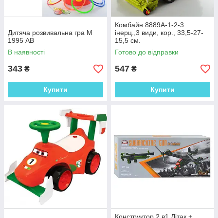
Комбайн 8889A-1-2-3
Дитяча розвивальна гра М
інерц.,3 види, кор., 33,5-27-
1995 АВ
15,5 см.
В наявності
Готово до відправки
343
547
₴
₴
Купити
Купити
Конструктор 2 в1 Літак +