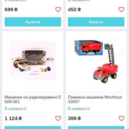
699
452
₴
₴
Купити
Купити
Машинка на радіокеруванні Е
Пожежна машинка Mochtoys
509-001
10007
В наявності
В наявності
1 124
399
₴
₴