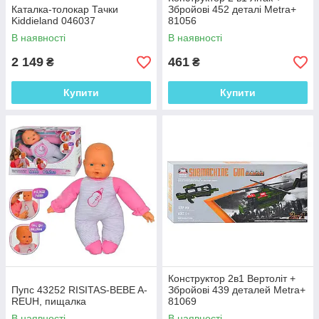
Каталка-толокар Тачки
Збройові 452 деталі Metra+
Kiddieland 046037
81056
В наявності
В наявності
2 149
461
₴
₴
Купити
Купити
Конструктор 2в1 Вертоліт +
Пупс 43252 RISITAS-BEBE A-
Збройові 439 деталей Metra+
REUH, пищалка
81069
В наявності
В наявності