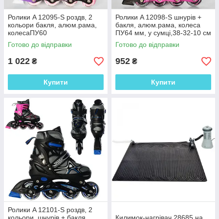
Ролики A 12095-S роздв, 2
Ролики A 12098-S шнурів +
кольори бакля, алюм.рама,
бакля, алюм.рама, колеса
колесаПУ60
ПУ64 мм, у сумці,38-32-10 см
Готово до відправки
Готово до відправки
1 022
952
₴
₴
Купити
Купити
Ролики A 12101-S роздв, 2
кольори, шнурів + бакля,
Килимок-нагрівач 28685 на