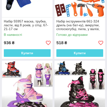
Набір 55957 маска, трубка,
Набір інструментів 661-324
ласти, від 8 років, у сітці, 67-
дриль (на бат-ку), викрутки,
21-17 см
сплоскогубці, пила, у валізі,
31-16-14 см
В наявності
Готово до відправки
936
518
₴
₴
Купити
Купити