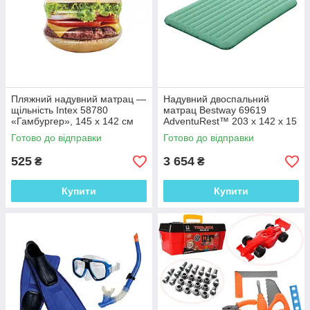
Пляжний надувний матрац —
Надувний двоспальний
щільність Intex 58780
матрац Bestway 69619
«Гамбургер», 145 х 142 см
AdventuRest™ 203 x 142 x 15
см
Готово до відправки
Готово до відправки
525
3 654
₴
₴
Купити
Купити