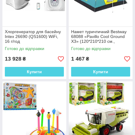
Хлоргенератор для басейну
Намет туричтичний Bestway
Intex 26690 (QS1600) WiFi,
68088 «Pavillo Cool Ground
16 г/год
X3» (120*210*210 см.,
тримісний, навіс)
Готово до відправки
Готово до відправки
13 928
1 467
₴
₴
Купити
Купити