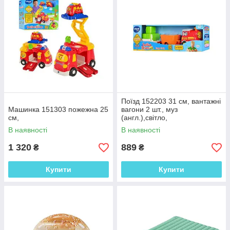
Поїзд 152203 31 см, вантажні
Машинка 151303 пожежна 25
вагони 2 шт., муз
см,
(англ.),світло,
В наявності
В наявності
1 320
889
₴
₴
Купити
Купити