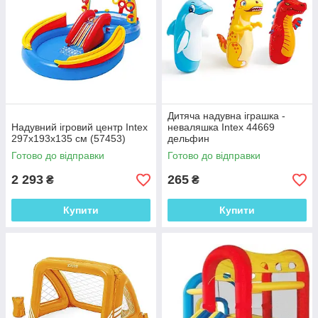
Дитяча надувна іграшка -
Надувний ігровий центр Intex
неваляшка Intex 44669
297х193х135 см (57453)
дельфин
Готово до відправки
Готово до відправки
2 293
265
₴
₴
Купити
Купити