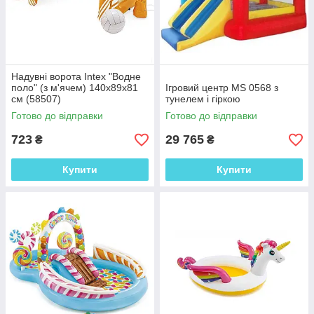
Надувні ворота Intex "Водне
поло" (з м'ячем) 140х89х81
Ігровий центр MS 0568 з
см (58507)
тунелем і гіркою
Готово до відправки
Готово до відправки
723
29 765
₴
₴
Купити
Купити