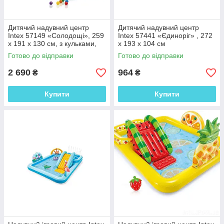
Дитячий надувний центр
Дитячий надувний центр
Intex 57149 «Солодощі», 259
Intex 57441 «Єдиноріг» , 272
х 191 х 130 см, з кульками,
х 193 х 104 см
гіркою і фонтаном
Готово до відправки
Готово до відправки
2 690
964
₴
₴
Купити
Купити