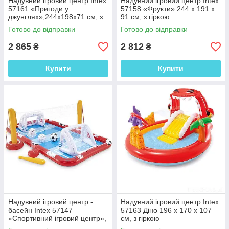
Надувний ігровий центр Intex
Надувний ігровий центр Intex
57161 «Пригоди у
57158 «Фрукти» 244 x 191 x
джунглях»,244x198x71 см, з
91 см, з гіркою
гіркою
Готово до відправки
Готово до відправки
2 865
2 812
₴
₴
Купити
Купити
Надувний ігровий центр -
Надувний ігровий центр Intex
басейн Intex 57147
57163 Діно 196 x 170 x 107
«Спортивний ігровий центр»,
см, з гіркою
325 х 267 х 102 см