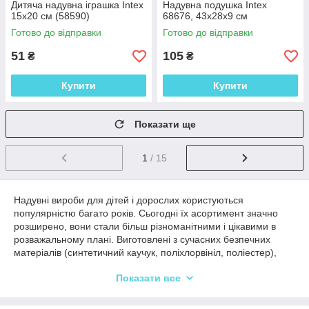
Дитяча надувна іграшка Intex
Надувна подушка Intex
15х20 см (58590)
68676, 43х28х9 см
Готово до відправки
Готово до відправки
51
105
₴
₴
Купити
Купити
Показати ще
1
/ 15
Надувні вироби для дітей і дорослих користуються
популярністю багато років. Сьогодні їх асортимент значно
розширено, вони стали більш різноманітними і цікавими в
розважальному плані. Виготовлені з сучасних безпечних
матеріалів (синтетичний каучук, поліхлорвініл, поліестер),
вони можуть застосовуватися для дітей різного віку,
Показати все
починаючи з самого раннього такого.
Різноманітний асортимент