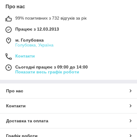
В каталозі надувних виробів нашого інтернет-магазину
Про нас
представлені:
дитячі ігрові центри та батути
;
99% позитивних з 732 відгуків за рік
басейни надувні
;
Працює з 12.03.2013
плавальні кола, плоти, жилети, нарукавнички
;
м. Голубовка
матраци і м'які меблі
(ліжка, дивани, матраци, пуфи,
Голубовка, Україна
крісла);
Контакти
човни та весла
;
надувні м'ячі та іграшки;
Сьогодні працює з 09:00 до 14:00
Показати весь графік роботи
супутня група (окуляри, шапочки для плавання,
ласти, плавучі терморезервуары для напоїв);
комплектуючі
(насоси, системи очищення, набори
Про нас
для догляду, сходи, ремкомплекти, підстилки,
термометри, поплавці-дозатори).
Контакти
Переваги
Широкий ціновий діапазон дозволяє підібрати надувні вироби
клієнтам різних соціальних категорій. Їх затребуваність серед
Доставка та оплата
покупців пояснюється наступними перевагами надувних
виробів:
Графік роботи