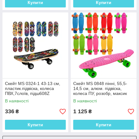
Купити
Купити
Скейт MS 0324-1 43-13 см,
Скейт MS 0848 пінні, 55,5-
пластик.підвіска, колеса
14,5 см, алюм. підвіска,
ПВХ,7слоїв, підш608Z
колеса ПУ, розобр, максик
кольорів, у кульці
В наявності
В наявності
336
1 125
₴
₴
Купити
Купити