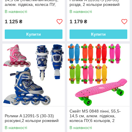
алюм. підвіска, колеса ПУ,
роздв, 2 кольори рожевий
підш608Z,6 кольорів,
В наявності
В наявності
1 125
1 179
₴
₴
Купити
Купити
Скейт MS 0848 пінні, 55,5-
Ролики A 12091-S (30-33)
14,5 см, алюм. підвіска,
розсувні,2 кольори рожевий
колеса ПУ,6 кольорів, 2
різновиди, одноразовий, у
В наявності
В наявності
кульці,