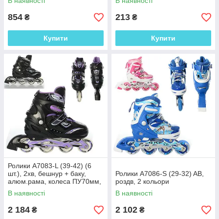
В наявності
В наявності
854
213
₴
₴
Купити
Купити
Ролики A7083-L (39-42) (6
шт.), 2хв, бешнур + баку,
Ролики A7086-S (29-32) AB,
алюм.рама, колеса ПУ70мм,
роздв, 2 кольори
освітлення, підшABEC-9, у
В наявності
В наявності
сумці,
2 184
2 102
₴
₴