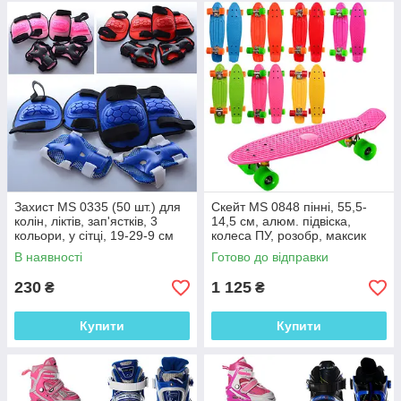
Захист MS 0335 (50 шт.) для
Скейт MS 0848 пінні, 55,5-
колін, ліктів, зап'ястків, 3
14,5 см, алюм. підвіска,
кольори, у сітці, 19-29-9 см
колеса ПУ, розобр, максик
кольорів, у кульці
В наявності
Готово до відправки
230
1 125
₴
₴
Купити
Купити