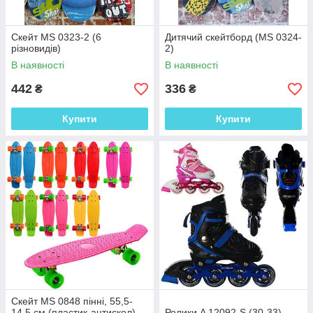
Скейт MS 0323-2 (6
Дитячий скейтборд (MS 0324-
різновидів)
2)
В наявності
В наявності
442
336
₴
₴
Купити
Купити
Скейт MS 0848 пінні, 55,5-
14,5 см (пластик-антискол),
Ролики A 12092-S (30-33)