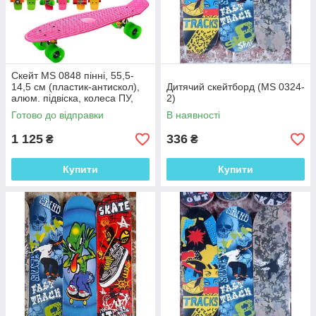
Скейт MS 0848 пінні, 55,5-
14,5 см (пластик-антискол),
Дитячий скейтборд (MS 0324-
алюм. підвіска, колеса ПУ,
2)
підш608Z,6 кольорів,
Готово до відправки
В наявності
1 125
336
₴
₴
Купити
Купити