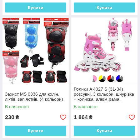
Купити
Купити
Ролики A 4027 S (31-34)
Захист MS 0336 для колін,
розсувні, 3 кольори, шнурівка
ліктів, зап'ястків, (4 кольори)
+ колиска, алюм.рама,
колеса ПУ, у сумці,
В наявності
В наявності
230
1 864
₴
₴
Купити
Купити