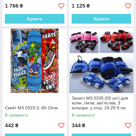
1 766
1 125
₴
₴
Купити
Купити
Захист MS 0335 (50 шт.) для
колін, ліктів, зап'ястків, 3
Скейт MS 0323-3, 60-15см
кольори, у сітці, 19-29-9 см
В наявності
В наявності
442
344
₴
₴