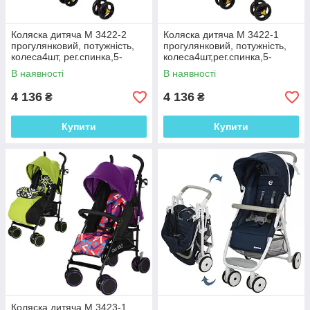
Коляска дитяча M 3422-2
Коляска дитяча M 3422-1
прогулянковий, потужність,
прогулянковий, потужність,
колеса4шт, рег.спинка,5-
колеса4шт,рег.спинка,5-
точ.рем,2колір фіолетова
точ.рем,2колір рожева
В наявності
В наявності
4 136
4 136
₴
₴
Купити
Купити
Коляска дитяча M 3423-1