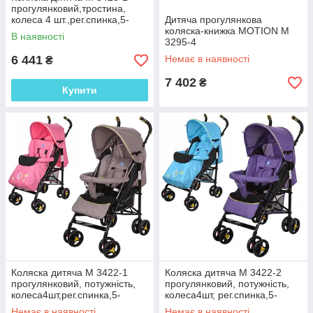
прогулянковий,тростина,
колеса 4 шт.,рег.спинка,5-
Дитяча прогулянкова
точ.рем,2кв.
коляска-книжка MOTION M
В наявності
3295-4
6 441
Немає в наявності
₴
7 402
₴
Купити
Коляска дитяча M 3422-1
Коляска дитяча M 3422-2
прогулянковий, потужність,
прогулянковий, потужність,
колеса4шт,рег.спинка,5-
колеса4шт, рег.спинка,5-
точ.рем,2колір
точ.рем,2колір
Немає в наявності
Немає в наявності