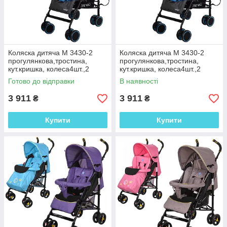
Коляска дитяча M 3430-2
Коляска дитяча M 3430-2
прогулянкова,тростина,
прогулянкова,тростина,
кут.кришка, колеса4шт.,2
кут.кришка, колеса4шт.,2
різновиди
різновиди синя
Готово до відправки
В наявності
3 911
3 911
₴
₴
Купити
Купити