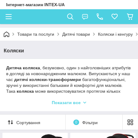
Інтернет-магазин INTEX-UA
Товари та послуги
Дитячі товари
Коляски і кенгуру
Коляски
Дитяча коляска
, безумовно, один з найголовніших атрибутів
в догляді за новонародженим малюком. Випускаються у наш
час
дитячі коляски-трансформери
багатофункціональні,
зручні у використанні батьками й комфортні для малюків.
Така
коляска
може використовуватися протягом кількох
років, «підлаштовуючись» під потреби зростаючого малюка –
Показати все
перетворюючись із зимової в літню або при зміні кута підйому
спинки, підніжки і т. д.
Для комфорту малюка і мами виробники передбачили безліч
Сортування
0
Фільтри
корисних доповнень – відстібаються капюшони і чохли,
перекидні ручки (таким чином ви можете відвернути
коляску
від вітру при русі або краще контролювати малюка), місткі