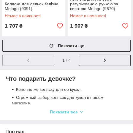
Коляска для ляльок залізна
регульованою ручкою за
Melogo (9391)
висотою Melogo (9670)
Немає в наявності
Немає в наявності
1 707
1 907
₴
₴
Показати ще
1
/ 4
Что подарить девочке?
Конечно же коляску для ее кукол.
Огромный выбор колясок для кукол в нашем
магазине.
Летние и зимние,различной конструкции,в различных
Показати все
цветах.
Все товары
сертифицированные и
сделаны из
высококачественных материалом.
Про нас