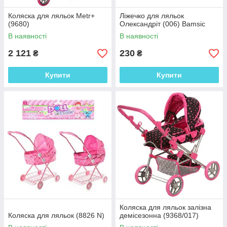
Коляска для ляльок Metr+
Ліжечко для ляльок
(9680)
Олександріт (006) Bamsic
В наявності
В наявності
2 121
230
₴
₴
Купити
Купити
Коляска для ляльок залізна
Коляска для ляльок (8826 N)
демісезонна (9368/017)