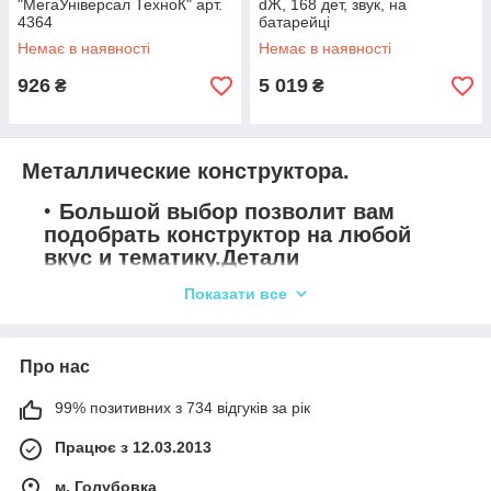
"МегаУніверсал ТехноК" арт.
dЖ, 168 дет, звук, на
4364
батарейці
Немає в наявності
Немає в наявності
926
5 019
₴
₴
Металлические конструктора.
Большой выбор позволит вам
подобрать конструктор на любой
вкус и тематику.Детали
конструкторов отлично стыкуются
Показати все
между собой.
Конструктора отличного
качества,безопасны для вашего
Про нас
малыша.
99% позитивних з 734 відгуків за рік
Доставим в любую точку Украины в короткий
срок!
Працює з 12.03.2013
м. Голубовка