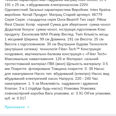
191 x 25 см, з вбудованим електронасосом 220V.
Одноместний Загальні характеристики Виробник: Intex Країна
виробник: Китай Продукт: Матрац Старий артикул: 66779
Серія Серія: стандартна серія Dura-Beam® Тип серії: Pillow
Rest Classic Колір: чорний Сумка для зберігання: сумка-чохол
Додаткові бонуси: сумка-чохол, інструкція,підголовник Клас
продукту: Ексклюзив MAX Розмір Вигляд: Twin Кількість місць:
1 місцевий Ширина: 99 см Довжина: 191 см Висота: 25 см
Висота з підголовником: 30 см Внутрішня будова Технологія
(внутрішня ситема): технологія Fiber-Tech™ Конструкція:
поздовжня, вертикально-балкова конструкція c «Fiber Tech»
Максимальне навантаження: 126 кг Матеріал: сильний
протестований матеріал ПВХ (вініл) Щільність матеріалу: 0.5
мм Покриття: флокіроване Товщина покриття: 0. 38 Насос
для накачування Насос тип: вбудований (електро) Насос вид:
вбудований електричний насос Напруга: 220 - 240 Час
накачування: 1. 5 хв Можливість: надування і здування
Клапан: 3 в 1 (підійде будь-насос) Упаковка Упаковка:
повноколірний коробка Вага упаковки, кг: 3.91 Об'єм упаковки,
куб. м: 0.017
Приховати