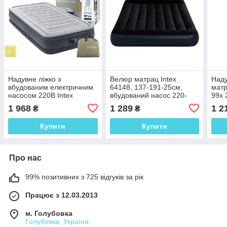
Надувне ліжко з
Велюр матрац Intex
Наду
вбудованим електричним
64148, 137-191-25см,
матр
насосом 220В Intex
вбудований насос 220-
99x 
(67766) 99-191-33 см
240V
елек
1 968
1 289
1 2
₴
₴
Купити
Купити
Про нас
99% позитивних з 725 відгуків за рік
Працює з 12.03.2013
м. Голубовка
Голубовка, Україна