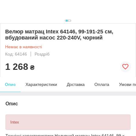
Велюр матрац Intex 64146, 99-191-25 см,
вбудований насос 220-240V, чорний
Немає в наявності
Код: 64146
Роздріб
1 268
₴
Опис
Характеристики
Доставка
Оплата
Умови п
Опис
Intex
Технічні характеристики Надувний матрац Intex 64146, 99 x