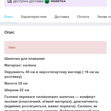
Доступна доставка
Опис
Характеристики
Доставка
Оплата
Умови п
Опис
Intex
Шапочка для плавання
Матеріал: силікон
Окружність 44 см в нерозтягнутому вигляді ( +6 см на
розтяжку)
Висота 19 см
Ширина 22 см
Головні переваги силіконових шапочок — комфорт
носіння (еластичний, м'який матеріал), довговічність
(відмінно розтягуються, важко порвати). Силікон
, як
правило, не викликає алергію
. Найпопулярніший вид