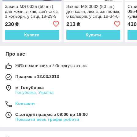
Захист MS 0335 (50 шт.)
Захист MS 0032 (50 шт.)
Стри
для колін, ліктів, зап'ястків,
для колін, ліктів, зап'ястків,
0954
3 кольори, у сітці, 19-29-9
6 кольорів, у сітці, 19-34-8
куль
см
см
230
213
430
₴
₴
Купити
Купити
Про нас
99% позитивних з 725 відгуків за рік
Працює з 12.03.2013
м. Голубовка
Голубовка, Україна
Контакти
Сьогодні працює з 09:00 до 18:00
Показати весь графік роботи