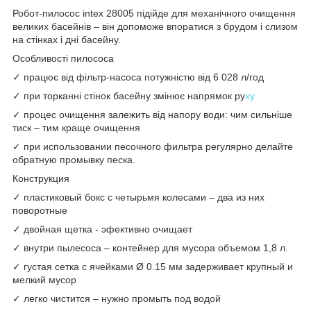
Робот-пилосос intex 28005 підійде для механічного очищення
великих басейнів – він допоможе впоратися з брудом і слизом
на стінках і дні басейну.
Особливості пилососа
✓ працює від фільтр-насоса потужністю від 6 028 л/год
✓ при торканні стінок басейну змінює напрямок ру
ху
✓ процес очищення залежить від напору води: чим сильніше
тиск – тим краще очищення
✓ при использовании песочного фильтра регулярно делайте
обратную промывку песка.
Конструкция
✓ пластиковый бокс c четырьмя колесами – два из них
поворотные
✓ двойная щетка - эфективно очищает
✓ внутри пылесоса – контейнер для мусора объемом 1,8 л.
✓ густая сетка с ячейками Ø 0.15 мм задерживает крупный и
мелкий мусор
✓ легко чистится – нужно промыть под водой