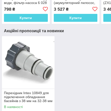
води, фільтр-насоса 6 028
(акумуляторний пилосос,
(ZX1
л/год
сачок, щітки, телескопічна
дна,
798
3 527
3 4
₴
₴
ручка)
Купити
Купити
Акційні пропозиції та новинки
Перехідник Intex 10849 для
підключення обладнання
басейнів з 38 мм на 32-38 мм
В наявності