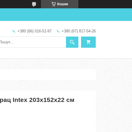
Кошик
+380 (66) 016-51-97
+380 (67) 817-54-26
рац Intex 203х152х22 см