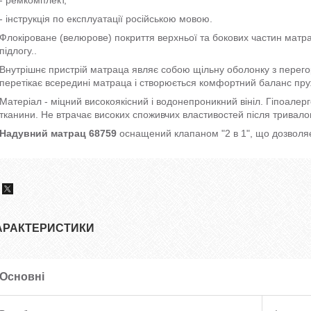
- ремкомплект,
- інструкція по експлуатації російською мовою.
Флокіроване (велюрове) покриття верхньої та бокових частин матра
підлогу..
Внутрішнє пристрій матраца являє собою щільну оболонку з перего
перетікає всередині матраца і створюється комфортний баланс пружн
Матеріал - міцний високоякісний і водонепроникний вініл. Гіпоалер
тканини. Не втрачає високих споживчих властивостей після тривалог
Надувний матрац 68759
оснащений клапаном "2 в 1", що дозволяє
АРАКТЕРИСТИКИ
Основні