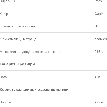
Виробник
Intex
Колір
Синій
Комплектація насосом
Ні
Кількість місць матраца
двоміс
Максимально допустиме навантаження
215 кг
Габаритні розміри
Вага
4 кг
Користувальницькі характеристики
Висота
22 см