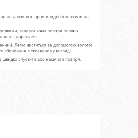
ца не дозволить простирадлі зісковзнути на
родками, завдяки чому повітря плавно
ості і жорсткості.
генний. Легко чиститься за допомогою вологої
о зберігання в складеному вигляді.
 швидко спустити або накачати повітря.