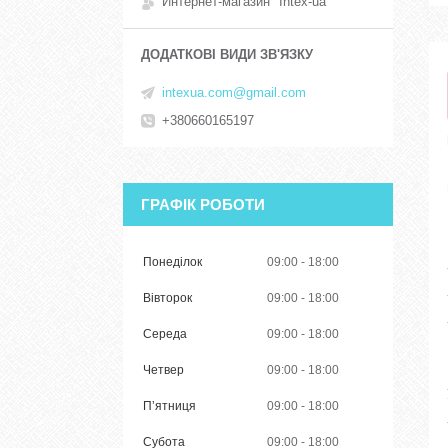
Интернет-магазин "Intex-ua"
intexua.com@gmail.com
+380660165197
ГРАФІК РОБОТИ
Понеділок
09:00
18:00
Вівторок
09:00
18:00
Середа
09:00
18:00
Четвер
09:00
18:00
Пʼятниця
09:00
18:00
Субота
09:00
18:00