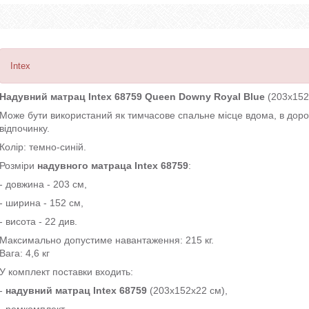
Intex
Надувний матрац Intex 68759 Queen
Downy
Royal
Blue
(203х152
Може бути використаний як тимчасове спальне місце вдома, в дорозі
відпочинку.
Колір: темно-синій.
Розміри
надувного матраца Intex 68759
:
- довжина - 203 см,
- ширина - 152 см,
- висота - 22 див.
Максимально допустиме навантаження: 215 кг.
Вага: 4,6 кг
У комплект поставки входить:
-
надувний матрац Intex 68759
(203х152х22 см),