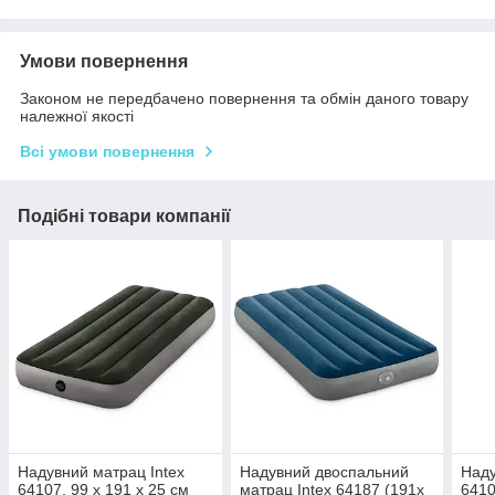
Умови повернення
Законом не передбачено повернення та обмін даного товару
належної якості
Всі умови повернення
Подібні товари компанії
Надувний матрац Intex
Надувний двоспальний
Наду
64107, 99 x 191 x 25 см
матрац Intex 64187 (191x
6410