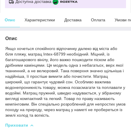
Доступна доставка
Опис
Характеристики
Доставка
Оплата
Умови п
Опис
Якщо хочеться спокійного відпочинку далеко від міста або
біля пляжу, матрац Intex-68799 необхідний. Міцний, із
багатошарового вінілу, його важко пошкодити піском або
дрібними камінцями. Ця модель одна з небагатьох, верх якої
тканинний, а не велюровий. Така поверхня значно щільніша і
надійніша, її простіше вимити або почистити. Матрац
широкий, що гарантує чудовий сон. Особливо важлива
водонепроникність товару, можна позасмагати та поплавати у
водоймі. Матрац пружний, швидко надувається, у зібраному
вигляді компактний та легкий. Товар по праву називають
кемпінговим. Він спеціально розроблений для непростих умов
походу на природу, через матрац у наметі не пробереться із
землі холод та вогкість.
Приховати