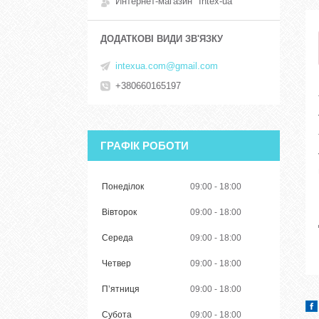
Интернет-магазин "Intex-ua"
intexua.com@gmail.com
+380660165197
ГРАФІК РОБОТИ
Понеділок
09:00
18:00
Вівторок
09:00
18:00
Середа
09:00
18:00
Четвер
09:00
18:00
Пʼятниця
09:00
18:00
Субота
09:00
18:00