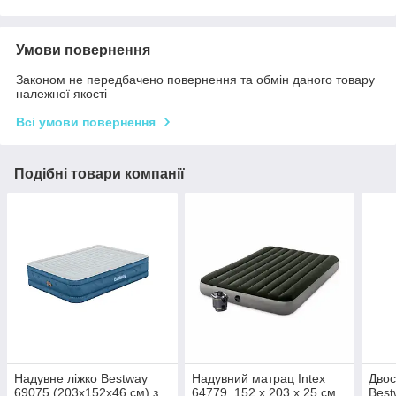
Умови повернення
Законом не передбачено повернення та обмін даного товару
належної якості
Всі умови повернення
Подібні товари компанії
Надувне ліжко Bestway
Надувний матрац Intex
Двос
69075 (203x152x46 см) з
64779, 152 х 203 x 25 см,
Best