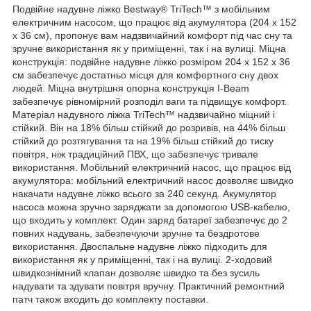
Подвійне надувне ліжко Bestway® TriTech™ з мобільним
електричним насосом, що працює від акумулятора (204 x 152
x 36 см), пропонує вам надзвичайний комфорт під час сну та
зручне використання як у приміщенні, так і на вулиці. Міцна
конструкція: подвійне надувне ліжко розміром 204 x 152 x 36
см забезпечує достатньо місця для комфортного сну двох
людей. Міцна внутрішня опорна конструкція I-Beam
забезпечує рівномірний розподіл ваги та підвищує комфорт.
Матеріал надувного ліжка TriTech™ надзвичайно міцний і
стійкий. Він на 18% більш стійкий до розривів, на 44% більш
стійкий до розтягування та на 19% більш стійкий до тиску
повітря, ніж традиційний ПВХ, що забезпечує тривале
використання. Мобільний електричний насос, що працює від
акумулятора: мобільний електричний насос дозволяє швидко
накачати надувне ліжко всього за 240 секунд. Акумулятор
насоса можна зручно заряджати за допомогою USB-кабелю,
що входить у комплект. Один заряд батареї забезпечує до 2
повних надувань, забезпечуючи зручне та бездротове
використання. Двоспальне надувне ліжко підходить для
використання як у приміщенні, так і на вулиці. 2-ходовий
швидкознімний клапан дозволяє швидко та без зусиль
надувати та здувати повітря вручну. Практичний ремонтний
патч також входить до комплекту поставки.