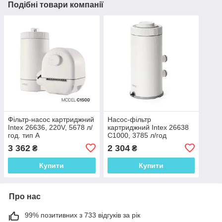
Подібні товари компанії
Фільтр-насос картриджний
Насос-фільтр
Intex 26636, 220V, 5678 л/
картриджний Intex 26638
год. тип А
C1000, 3785 л/год
3 362
2 304
₴
₴
Купити
Купити
Про нас
99% позитивних з 733 відгуків за рік