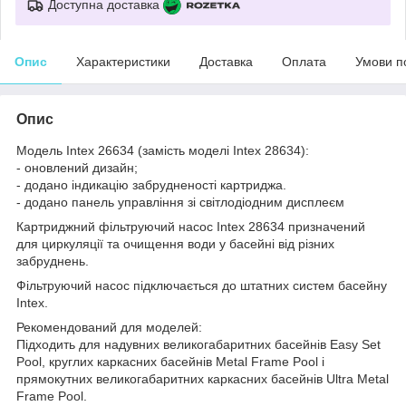
Доступна доставка
Опис
Характеристики
Доставка
Оплата
Умови п
Опис
Модель Intex 26634 (замість моделі Intex 28634):
- оновлений дизайн;
- додано індикацію забрудненості картриджа.
- додано панель управління зі світлодіодним дисплеєм
Картриджний фільтруючий насос Intex 28634 призначений
для циркуляції та очищення води у басейні від різних
забруднень.
Фільтруючий насос підключається до штатних систем басейну
Intex.
Рекомендований для моделей:
Підходить для надувних великогабаритних басейнів Easy Set
Pool, круглих каркасних басейнів Metal Frame Pool і
прямокутних великогабаритних каркасних басейнів Ultra Metal
Frame Pool.