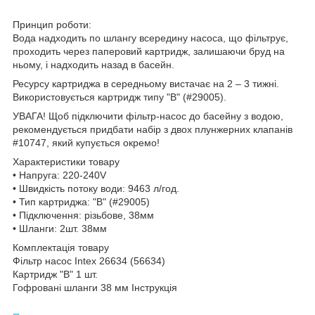
Принцип роботи:
Вода надходить по шлангу всередину насоса, що фільтрує,
проходить через паперовий картридж, залишаючи бруд на
ньому, і надходить назад в басейн.
Ресурсу картриджа в середньому вистачає на 2 – 3 тижні.
Використовується картридж типу "B" (#29005).
УВАГА! Щоб підключити фільтр-насос до басейну з водою,
рекомендується придбати набір з двох плунжерних клапанів
#10747, який купується окремо!
Характеристики товару
• Напруга: 220-240V
• Швидкість потоку води: 9463 л/год.
• Тип картриджа: "B" (#29005)
• Підключення: різьбове, 38мм
• Шланги: 2шт. 38мм
Комплектація товару
Фільтр насос Intex 26634 (56634)
Картридж "В" 1 шт.
Гофровані шланги 38 мм Інструкція