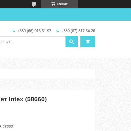
Кошик
+380 (66) 016-51-97
+380 (67) 817-54-26
т Intex (58660)
д:
58660