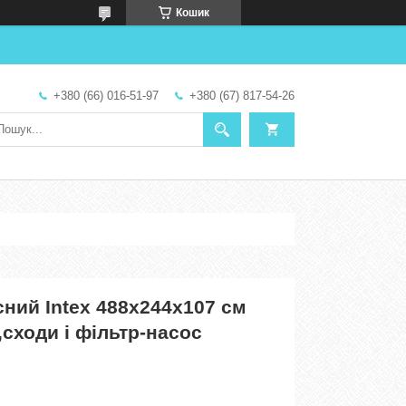
Кошик
+380 (66) 016-51-97
+380 (67) 817-54-26
ний Intex 488х244х107 см
,сходи і фільтр-насос