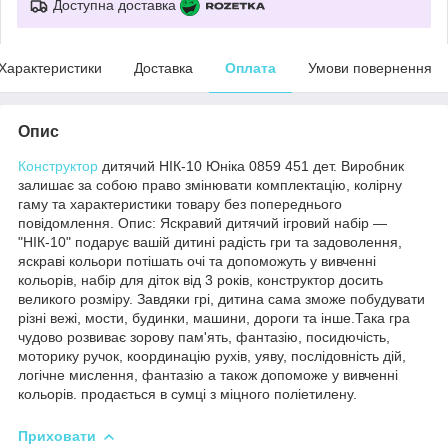
Доступна доставка
Характеристики
Доставка
Оплата
Умови повернення
Опис
Конструктор
дитячий НІК-10 Юніка 0859 451 дет. Виробник
залишає за собою право змінювати комплектацію, колірну
гаму та характеристики товару без попереднього
повідомлення. Опис: Яскравий дитячий ігровий набір —
"НІК-10" подарує вашій дитині радість гри та задоволення,
яскраві кольори потішать очі та допоможуть у вивченні
кольорів, набір для діток від 3 років, конструктор досить
великого розміру. Завдяки грі, дитина сама зможе побудувати
різні вежі, мости, будинки, машини, дороги та інше.Така гра
чудово розвиває зорову пам'ять, фантазію, посидючість,
моторику ручок, координацію рухів, уяву, послідовність дій,
логічне мислення, фантазію а також допоможе у вивченні
кольорів. продається в сумці з міцного поліетилену.
Приховати