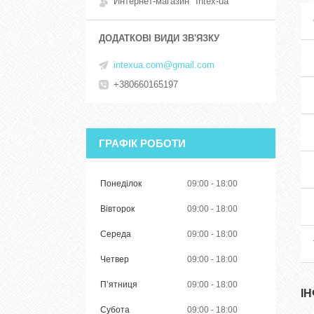
Интернет-магазин "Intex-ua"
intexua.com@gmail.com
+380660165197
ГРАФІК РОБОТИ
Понеділок
09:00
18:00
Вівторок
09:00
18:00
Середа
09:00
18:00
Четвер
09:00
18:00
Пʼятниця
09:00
18:00
І
Субота
09:00
18:00