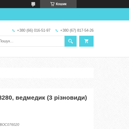
Кошик
+380 (66) 016-51-97
+380 (67) 817-54-26
280, ведмедик (3 різновиди)
BOC076020