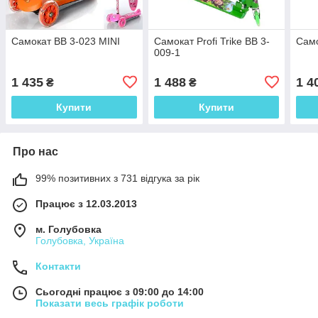
Самокат BB 3-023 MINI
Самокат Profi Trike BB 3-
Само
009-1
1 435
1 488
1 4
₴
₴
Купити
Купити
Про нас
99% позитивних з 731 відгука за рік
Працює з 12.03.2013
м. Голубовка
Голубовка, Україна
Контакти
Сьогодні працює з 09:00 до 14:00
Показати весь графік роботи