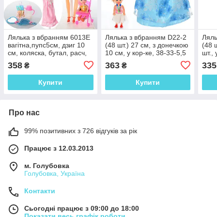
Лялька з вбранням 6013E
Лялька з вбранням D22-2
Ляль
вагітна,пупс5см, дзиг 10
(48 шт.) 27 см, з донечкою
(48 
см, коляска, бутал, расч,
10 см, у кор-ке, 38-33-5,5
шт.,
2кв, в кор,21,5-32-4,5см
см
358
363
335
₴
₴
Купити
Купити
Про нас
99% позитивних з 726 відгуків за рік
Працює з 12.03.2013
м. Голубовка
Голубовка, Україна
Контакти
Сьогодні працює з 09:00 до 18:00
Показати весь графік роботи