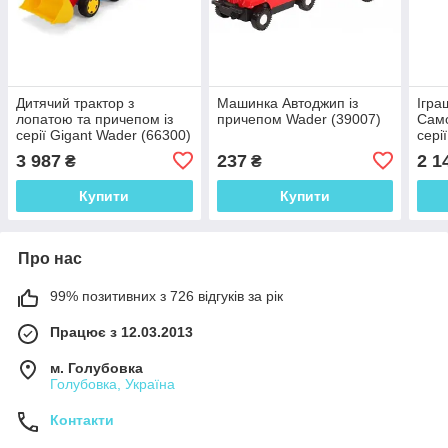
Дитячий трактор з
Машинка Автоджип із
Ігра
лопатою та причепом із
причепом Wader (39007)
Само
серії Gigant Wader (66300)
сері
3 987
237
2 1
₴
₴
Купити
Купити
Про нас
99% позитивних з 726 відгуків за рік
Працює з 12.03.2013
м. Голубовка
Голубовка, Україна
Контакти