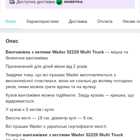
Доступна доставка
Опис
Характеристики
Доставка
Оплата
Умови п
Опис
Вантажівка з келями Wader
32220 Multi Truck
— міцна та
безпечна вантажівка.
Призначений для дітей віком від 2 років.
Завдяки тому, що всі іграшки Wader виготовляються з
високоякісної пластмаси, вони не схильні до впливу погодних
умов, ними можна грати вдома та на вулиці.
Кузов вантажівки можна підіймати. Ззаду кузова — кришка, що
відкривається.
У кузові є 5 кеглів і куля.
Висота кеглі — 18 см, діаметр кулі — 9 см.
Всі іграшки Wader є українські сертифікати якості.
Розміри
вантажівки з кеглями
Wader
32220
Multi Truck
: