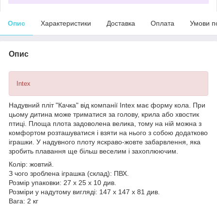
Опис
Характеристики
Доставка
Оплата
Умови п
Опис
Intex
Надувний пліт "Качка" від компанії Intex має форму кола. При
цьому дитина може триматися за голову, крила або хвостик
птиці. Площа плота задоволена велика, тому на ній можна з
комфортом розташуватися і взяти на нього з собою додатково
іграшки. У надувного плоту яскраво-жовте забарвлення, яка
зробить плавання ще більш веселим і захоплюючим.
Колір: жовтий.
З чого зроблена іграшка (склад): ПВХ.
Розмір упаковки: 27 х 25 х 10 див.
Розміри у надутому вигляді: 147 х 147 х 81 див.
Вага: 2 кг