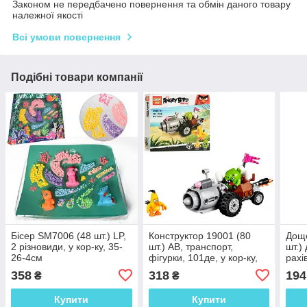
Законом не передбачено повернення та обмін даного товару
належної якості
Всі умови повернення
Подібні товари компанії
Бісер SM7006 (48 шт.) LP,
Конструктор 19001 (80
Доще
2 різновиди, у кор-ку, 35-
шт.) AB, транспорт,
шт.)
26-4см
фігурки, 101де, у кор-ку,
рахі
26-24-4,5 см
коль
358
318
194
₴
₴
2см
Купити
Купити