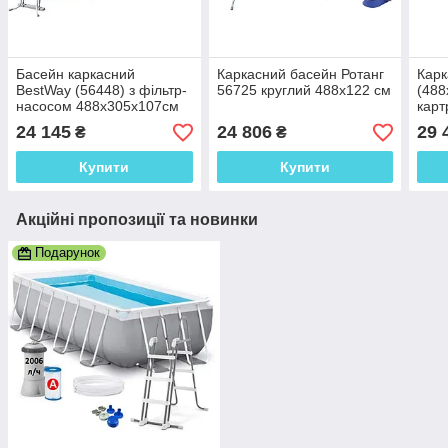
Басейн каркасний
Каркасний басейн Ротанг
Карк
BestWay (56448) з фільтр-
56725 круглий 488х122 см
(488
насосом 488х305х107см
карт
24 145
24 806
29 
₴
₴
Купити
Купити
Акційні пропозиції та новинки
Подарунок