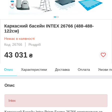
Каркасний басейн INTEX 26766 (488-488-
122см)
Немає в наявності
Код: 26766
Роздріб
43 031
₴
Опис
Характеристики
Доставка
Оплата
Умови п
Опис
Intex
Каркасний Басейн Intex Prism Frame 26766 комплектується