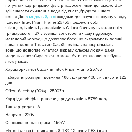
потужний картриджних фільтр-насосом ,який допоможе Вам
здійснювати очищення води від листя,бруду та іншого
сміття.Дан
а модель йде з
і сходами,для зручного спуску у воду
.Басейн Intex Prism Frame 26766 поєднує в собі
якість,надійність і довговічність.Стінки басейну виготовлені з
тришарового ПВХ,з зовнішньої сторони чашу підтримує
металевий каркас,що дозволяє басейну витримувати великі
навантаження.Так само басейн вміщає велику кількість
води,що дозволяє купатися відразу кільком людям.Дана
модель легко збирається та може бути встановлена в будь-
якому місці.
Характеристики басейни Intex Prism Frame 26766
Габаритні розміри : довжина 488 , ширина 488 см , висота 122
див.
Обсяг басейну (90%) : 25007л
Картріджний фільтр-насос ,продуктивність 5789 л/год
Тип картриджа : А
Напруга : 220V
Споживання електрики : 150W
Матеріал чаші : тришаровий ПВХ ( 2 шару ПВХ і шар