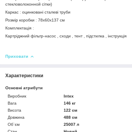
стекловолоконной сітки)
Каркас : оцинковані сталеві труби
Розмір коробки : 78х60х137 см
Комплектація :
Картріджний фільтр-насос , сходи , тент , підстилка , інструкція
Приховати
Характеристики
Основні атрибути
Виробник
Intex
Вага
146 кг
Висота
122 см
Довжина
488 см
Об`єм
25007 л
Стан
Новий