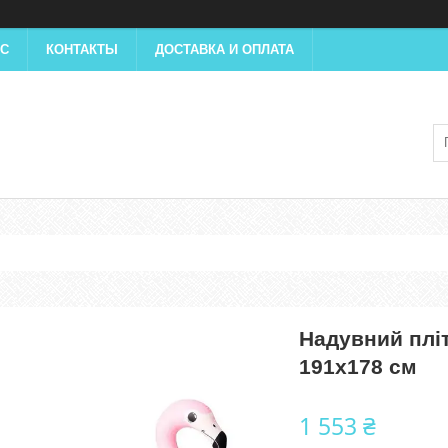
АС
КОНТАКТЫ
ДОСТАВКА И ОПЛАТА
Надувний плі
191х178 см
1 553 ₴