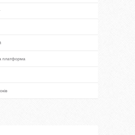
y
й
а платформа
оків