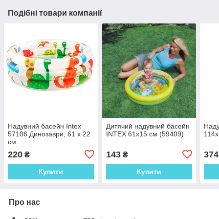
Подібні товари компанії
Надувний басейн Intex
Дитячий надувний басейн
Наду
57106 Динозаври, 61 х 22
INTEX 61х15 см (59409)
114х
см
220
143
374
₴
₴
Купити
Купити
Про нас