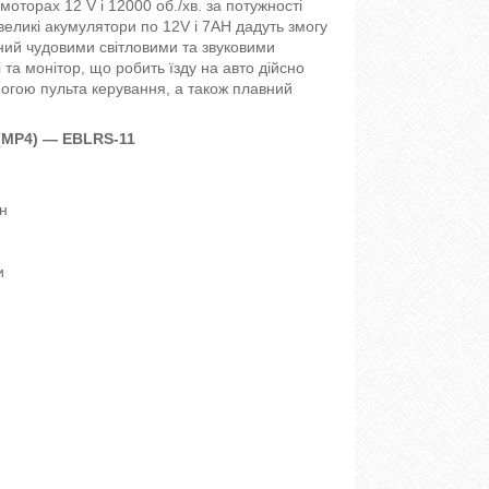
оторах 12 V і 12000 об./хв. за потужності
 великі акумулятори по 12V і 7AH дадуть змогу
ний чудовими світловими та звуковими
та монітор, що робить їзду на авто дійсно
могою пульта керування, а також плавний
 (MP4) — EBLRS-11
ен
и