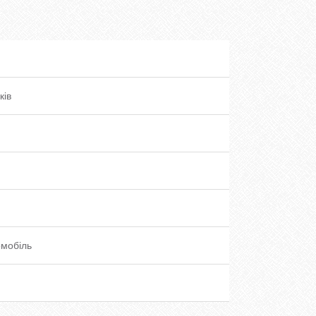
ків
омобіль