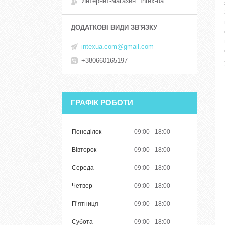
Интернет-магазин "Intex-ua"
intexua.com@gmail.com
+380660165197
ГРАФІК РОБОТИ
Понеділок
09:00
18:00
Вівторок
09:00
18:00
Середа
09:00
18:00
Четвер
09:00
18:00
Пʼятниця
09:00
18:00
Субота
09:00
18:00