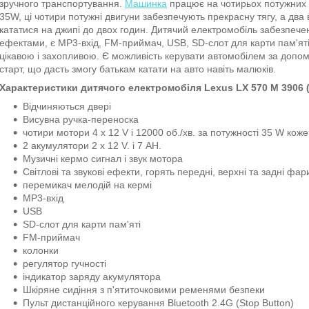
зручного транспортування.
Машинка
працює на чотирьох потужних м
35W, ці чотири потужні двигуни забезпечують прекрасну тягу, а два
кататися на джипі до двох годин. Дитячий електромобіль забезпече
ефектами, є МР3-вхід, FM-приймач, USB, SD-слот для карти пам'яті 
цікавою і захопливою. Є можливість керувати автомобілем за допо
старт, що дасть змогу батькам катати на авто навіть малюків.
Характеристики дитячого електромобіля Lexus LX 570 M 3906
Відчиняються двері
Висувна ручка-переноска
чотири мотори 4 х 12 V і 12000 об./хв. за потужності 35 W кож
2 акумулятори 2 х 12 V. і 7 AH.
Музичні кермо сигнал і звук мотора
Світлові та звукові ефекти, горять передні, верхні та задні фар
перемикач мелодій на кермі
МР3-вхід
USB
SD-слот для карти пам'яті
FM-приймач
колонки
регулятор гучності
індикатор заряду акумулятора
Шкіряне сидіння з п'ятиточковими ременями безпеки
Пульт дистанційного керування Bluetooth 2.4G (Stop Button)