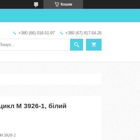
Кошик
+380 (66) 016-51-97
+380 (67) 817-54-26
икл M 3926-1, білий
M 3926-1