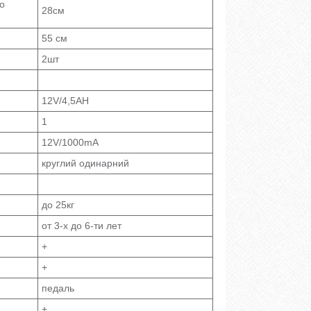
до
28см
55 см
2шт
12V/4,5AH
1
12V/1000mA
круглий одинарний
до 25кг
от 3-х до 6-ти лет
+
+
педаль
+