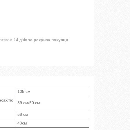
отягом 14 днів
за рахунок покупця
105 см
есах/по
39 см/50 см
58 см
40см