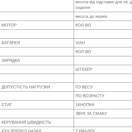
висота від підставки для ніг 
сидіння
висота до керма
МОТОР
КОЛ-ВО
БАТАРЕЯ
V/AH
КОЛ-ВО
ЗАРЯДКА
ШТЕКЕР
ДОПУСТІСТЬ НАГРУЗКИ
ПЗ ВЕСУ
ПО ВОЗРАСТУ
СТАТ
1КНОПКА
ЗВУК ЗА СМАКУ
КЕРУВАННЯ ШВИДКІСТЬ
РУХ ВПЕРЕД НАЗАД
ТУМБЛЕР